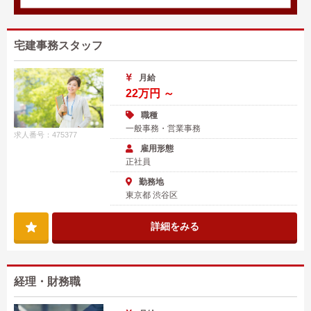
宅建事務スタッフ
月給
22万円 ～
職種
一般事務・営業事務
求人番号：475377
雇用形態
正社員
勤務地
東京都 渋谷区
詳細をみる
経理・財務職