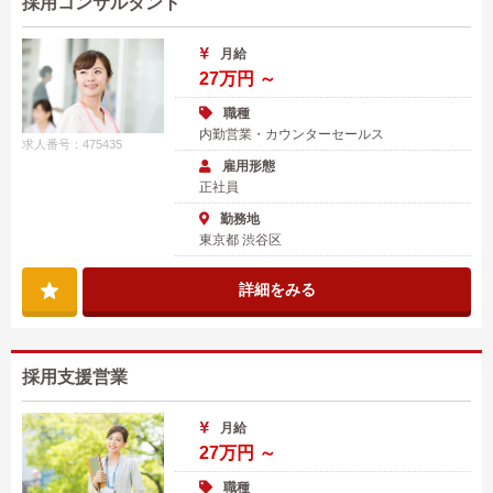
採用コンサルタント
月給
27万円 ～
職種
内勤営業・カウンターセールス
求人番号：475435
雇用形態
正社員
勤務地
東京都 渋谷区
詳細をみる
採用支援営業
月給
27万円 ～
職種