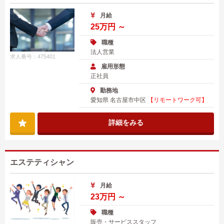
月給
25万円 ～
職種
法人営業
求人番号：475401
雇用形態
正社員
勤務地
愛知県 名古屋市中区
【リモートワーク可】
詳細をみる
エステティシャン
月給
23万円 ～
職種
販売・サービススタッフ