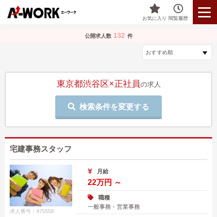
お気に入り
閲覧履歴
132
公開求人数
件
東京都渋谷区×正社員
の求人
検索条件を変更する
宅建事務スタッフ
月給
22万円 ～
職種
一般事務・営業事務
求人番号：475558