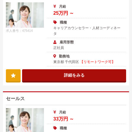
月給
25万円 ～
職種
キャリアカウンセラー・人材コーディネー
求人番号：475414
タ
雇用形態
正社員
勤務地
東京都 千代田区
【リモートワーク可】
詳細をみる
セールス
月給
33万円 ～
職種