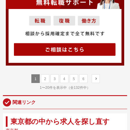
1
2
3
4
5
6
1〜20件を表示中（全132件中）
関連リンク
東京都の中から求人を探し直す