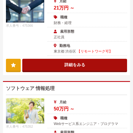
月給
21万円 ～
職種
財務・経理
求人番号：475366
雇用形態
正社員
勤務地
東京都 渋谷区
【リモートワーク可】
詳細をみる
ソフトウェア 情報処理
月給
50万円 ～
職種
Webサービス系エンジニア・プログラマ
求人番号：475352
雇用形態