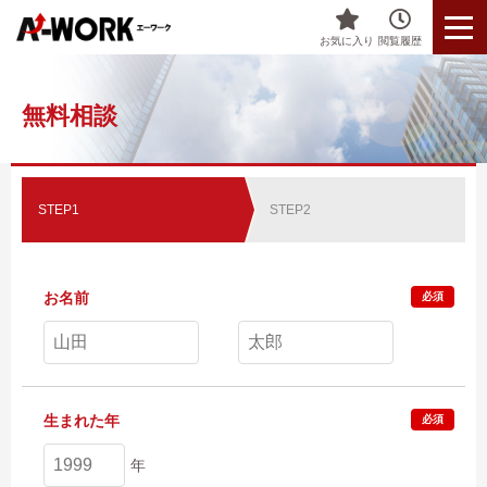
お気に入り
閲覧履歴
無料相談
STEP1
STEP2
お名前
必須
生まれた年
必須
年