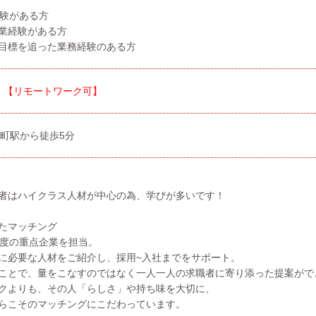
経験がある方
業経験がある方
目標を追った業務経験のある方
区
【リモートワーク可】
楽町駅から徒歩5分
者はハイクラス人材が中心の為、学びが多いです！
たマッチング
程度の重点企業を担当。
に必要な人材をご紹介し、採用~入社までをサポート。
ことで、量をこなすのではなく一人一人の求職者に寄り添った提案がで
クよりも、その人「らしさ」や持ち味を大切に、
らこそのマッチングにこだわっています。