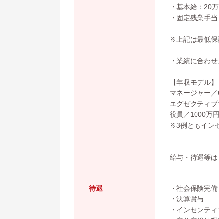
・基本給：20万
・固定残業手当
※上記は最低保
・業績に合わせ
【年収モデル】
マネージャー／
エグゼクティブ
役員／1000万
※3例ともイン
給与・待遇等は
待遇
・社会保険完備
・決算賞与
・インセンティ