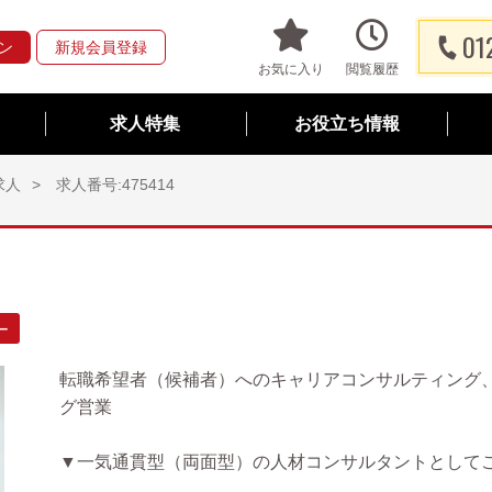
01
ン
新規会員登録
お気に入り
閲覧履歴
求人特集
お役立ち情報
求人
求人番号:475414
ー
転職希望者（候補者）へのキャリアコンサルティング
グ営業
▼一気通貫型（両面型）の人材コンサルタントとして