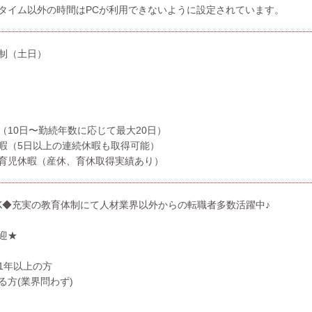
タイム以外の時間はPCが利用できないように設定されています。
制（土日）
（10日〜勤続年数に応じて最大20日）
暇（5日以上の連続休暇も取得可能）
育児休暇（産休、育休取得実績あり）
K◆充実の教育体制にて人材業界以外からの転職者多数活躍中♪
迎★
1年以上の方
る方(業界問わず)