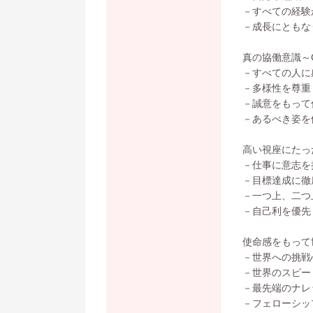
－すべての経験
－成長にともな
真の協働意識～Col
－すべての人に
－多様性を尊重
－誠意をもって
－あるべき姿を
高い視座にたった
－仕事に意志を
－目標達成に徹
－一つ上、二つ
－自己利を優先
使命感をもって世
－世界への挑戦
－世界のスピー
－最先端のナレ
－フェローシッ