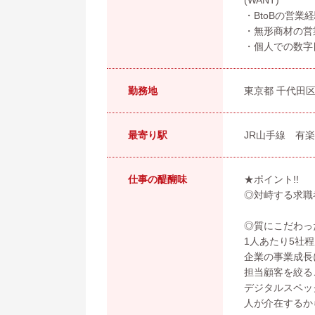
(WANT)
・BtoBの営業
・無形商材の営
・個人での数字
勤務地
東京都 千代田
最寄り駅
JR山手線 有
仕事の醍醐味
★ポイント!!
◎対峙する求職
◎質にこだわっ
1人あたり5社
企業の事業成長
担当顧客を絞る
デジタルスペッ
人が介在するか