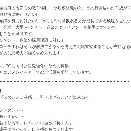
界出身でも安心の教育体制 ・小規模組織の為、目の行き届いた育成が
題解決に携わりたい!」
知識を身に付けたい!」そのような意欲ある方が成長できる環境を提供
・業種、大手~ベンチャー企業のクライアントを相手にするので、
むことが可能です。
ルタント、企業の採用課題に対して、
ローチすればそれが解決できるかを考えて戦略立案することが主になる
グ的な思考力が強く求められます。
6のIPOに向けた組織強化のための募集。
社コアメンバーとしてのご活躍を期待しています。
】
プスタンスに共感し、引き上げることが出来る方
プスタンス＞
～Growth～
誰よりも高いレベルへの自己成長を志す
成長に向かって、自ら機会をつくり出す