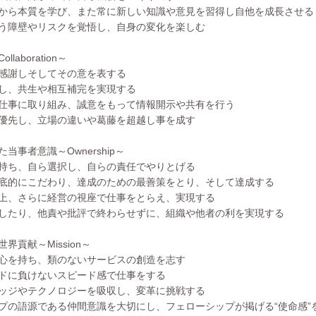
から本質を学び、また常に新しい知識や意見を習得し自他を成長させる
う障壁やリスクを覚悟し、自身の変化を楽しむ
laboration～
感謝しそしてその意を表する
し、共生や相互補完を実現する
仕事に取り組み、誠意をもって情報開示や共有を行う
優先し、立場の違いや葛藤を超越し事を成す
当事者意識～Ownership～
持ち、自ら選択し、自らの責任でやりとげる
底的にこだわり、達成のための最善策をとり、そして達成する
上、さらに経営の視座で仕事をとらえ、実現する
したり、他責や批評で終わらせずに、組織や他者の利を実現する
界貢献～Mission～
心を持ち、類のないサービスの創造を志す
ドに負けないスピード感で仕事をする
ッジやテクノロジーを吸収し、変革に挑戦する
プの語源である仲間意識を大切にし、フェローシップが掲げる“使命感”