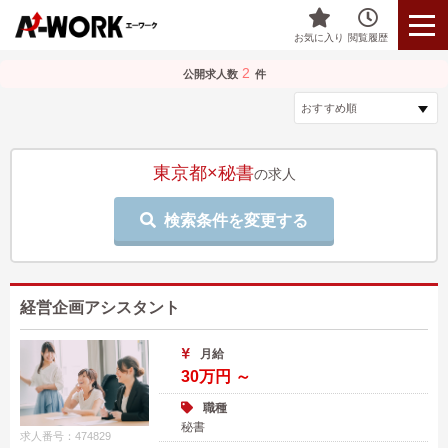
お気に入り
閲覧履歴
2
公開求人数
件
東京都×秘書
の求人
検索条件を変更する
経営企画アシスタント
月給
30万円 ～
職種
秘書
求人番号：474829