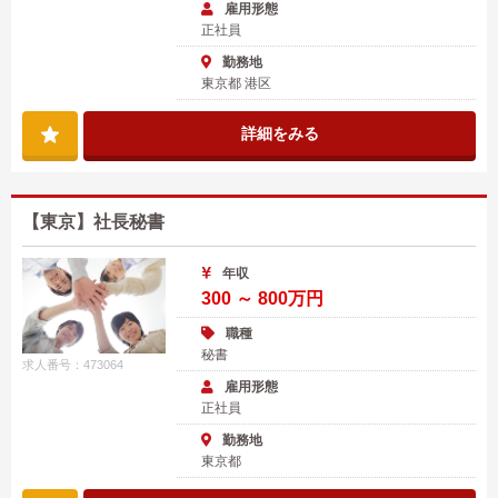
雇用形態
正社員
勤務地
東京都 港区
詳細をみる
【東京】社長秘書
年収
300 ～ 800万円
職種
秘書
求人番号：473064
雇用形態
正社員
勤務地
東京都