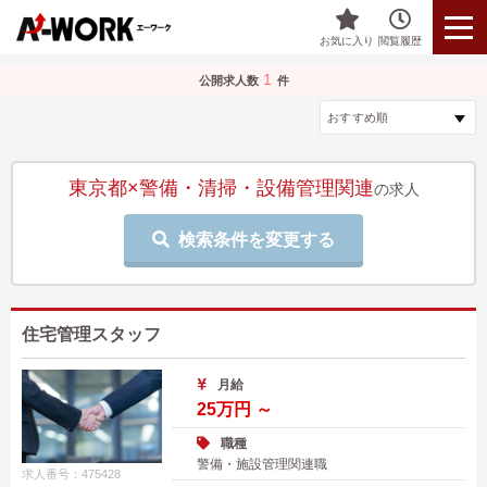
お気に入り
閲覧履歴
1
公開求人数
件
東京都×警備・清掃・設備管理関連
の求人
検索条件を変更する
住宅管理スタッフ
月給
25万円 ～
職種
警備・施設管理関連職
求人番号：475428