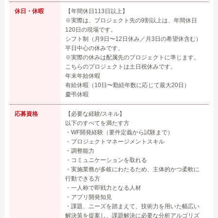
休日・休暇
【年間休日113日以上】
※実際は、プロジェクト先の9割以上は、年間休日
120日の現場です。
シフト制（月9日〜12日休み／月3日の希望休含む）
平日中心の休みです。
※実際の休みは配属先のプロジェクトに準じます。
こちらのプロジェクトは土日祝休みです。
年末年始休暇
有給休暇（10日〜勤続年数に応じて最大20日）
慶弔休暇
応募資格
【必要な経験/スキル】
以下のすべてを満たす方
・WF開発経験（要件定義から試験まで）
・プロジェクトマネージメントスキル
・調整能力
・コミュニケーションを取れる
・実施業務が多岐にわたるため、主体的かつ柔軟に
行動できる方
・一人称で即戦力となる人材
・アプリ開発知見
・課題、ニーズを踏まえて、技術力を用いた幅広い
解決策を提案し、課題解決に必要な分析アルゴリズ