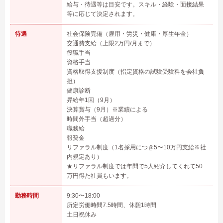
給与・待遇等は目安です。スキル・経験・面接結果
等に応じて決定されます。
待遇
社会保険完備（雇用・労災・健康・厚生年金）
交通費支給（上限2万円/月まで）
役職手当
資格手当
資格取得支援制度（指定資格の試験受験料を会社負
担）
健康診断
昇給年1回（9月）
決算賞与（9月）※業績による
時間外手当（超過分）
職務給
報奨金
リファラル制度（1名採用につき5〜10万円支給※社
内規定あり）
★リファラル制度では年間で5人紹介してくれて50
万円得た社員もいます。
勤務時間
9:30〜18:00
所定労働時間7.5時間、休憩1時間
土日祝休み