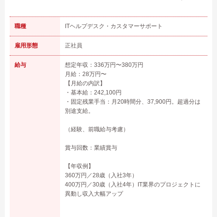
職種
ITヘルプデスク・カスタマーサポート
雇用形態
正社員
給与
想定年収：336万円〜380万円
月給：28万円〜
【月給の内訳】
・基本給：242,100円
・固定残業手当：月20時間分、37,900円。超過分は
別途支給。
（経験、前職給与考慮）
賞与回数：業績賞与
【年収例】
360万円／28歳（入社3年）
400万円／30歳（入社4年）IT業界のプロジェクトに
異動し収入大幅アップ