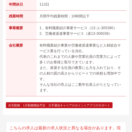
年間休日
113日
残業時間
月間平均残業時間：10時間以下
事業概要
1、有料職業紹介事業サービス（13-ユ-305390）
2、労働者派遣事業サービス（派13-306038）
会社概要
有料職業紹介事業や労働者派遣事業など人材総合サ
ービス業を行っている当社。
代表のこれまでの人脈や営業社員の営業力によって
多くのお客様と取引できています。
また、派遣する社員の教育にも力を入れており、そ
の人材の質の高さからリピートでの依頼も増加中で
す。
そんな当社の売上はここ数年右肩上がりとなってい
ます。
在宅勤務 1月勤務開始予定 大手通信キャリアのポイントアプリのサポート
こちらの求人は最新の求人状況と異なる場合があります。現