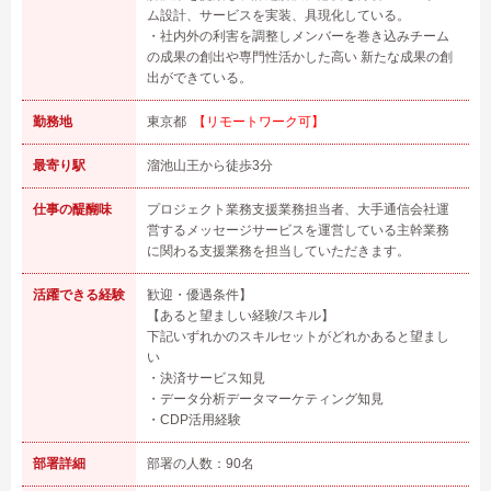
ム設計、サービスを実装、具現化している。
・社内外の利害を調整しメンバーを巻き込みチーム
の成果の創出や専門性活かした高い 新たな成果の創
出ができている。
勤務地
東京都
【リモートワーク可】
最寄り駅
溜池山王から徒歩3分
仕事の醍醐味
プロジェクト業務支援業務担当者、大手通信会社運
営するメッセージサービスを運営している主幹業務
に関わる支援業務を担当していただきます。
活躍できる経験
歓迎・優遇条件】
【あると望ましい経験/スキル】
下記いずれかのスキルセットがどれかあると望まし
い
・決済サービス知見
・データ分析データマーケティング知見
・CDP活用経験
部署詳細
部署の人数：90名