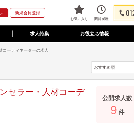
01
ン
新規会員登録
お気に入り
閲覧履歴
求人特集
お役立ち情報
材コーディネーターの求人
ウンセラー・人材コーデ
公開求人数
9
件