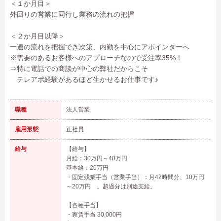
＜１か月目＞
外回りの営業に同行し業務の流れの把握
＜２か月目以降＞
一連の流れを把握でき次第、内勤を中心にアポインターへ
※需要のあるお客様へのアプローチなので受注率35%！
⇒特に電話での商談が中心の弊社だからこそ
テレアポ経験があるほど生かせるお仕事です♪
職種
法人営業
雇用形態
正社員
給与
【給与】
月給：30万円～40万円
基本給：20万円
・固定残業手当（営業手当）：月42時間分、10万円
～20万円 。超過分は別途支給。
【各種手当】
・家賃手当 30,000円