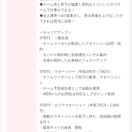
◆チーム長と部下が協業し契約をとりにいくのでチ
ームで仕事ができる！
◆法人携帯＋αの提案をし、受注単価を上げることが
できれば賞与に反映！
＜キャリアアップ＞
STEP1：一般社員
・チームリーダーが取得したアポイントへ訪問・契
約
・モバイル契約時に別途通信コンサル案内
・自身が契約したお客様のフォローアップ
STEP2：マネージャー（年収500万～700万）
・チームリーダーとして部下の教育、マネージメン
ト
・チーム予算責任者として組織を運用
・WEBからのお問合せ対応をしアポイント取得
STEP3：エリアマネージャー（年収750万～1,000
万）
・複数のマネージャーを部下に持ち、自組織の指揮
を行う
・集客サイトの改善、開拓