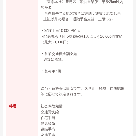
└〈東京本社〉豊島区〈難波営業所〉半径2km以内・
独身者
※家賃手当支給の場合は通勤交通費支給なし※
└上記以外の場合、通勤手当支給（上限5万）
・家族手当10,000円/1人
└配偶者あり且つ扶養家族1人につき10,000円支給
（最大50,000円）
・営業交通費全額支給
└週毎に清算。
・賞与年2回
給与・待遇等は目安です。スキル・経験・面接結果
等に応じて決定されます。
待遇
社会保険完備
交通費支給
住宅手当
健康診断
役職手当
家族手当