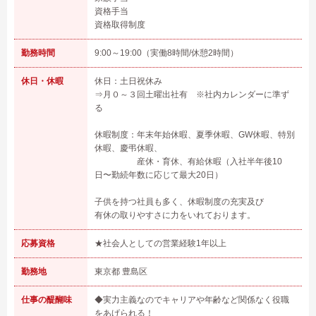
資格手当
資格取得制度
勤務時間
9:00～19:00（実働8時間/休憩2時間）
休日・休暇
休日：土日祝休み
⇒月０～３回土曜出社有 ※社内カレンダーに準ず
る
休暇制度：年末年始休暇、夏季休暇、GW休暇、特別
休暇、慶弔休暇、
産休・育休、有給休暇（入社半年後10
日〜勤続年数に応じて最大20日）
子供を持つ社員も多く、休暇制度の充実及び
有休の取りやすさに力をいれております。
応募資格
★社会人としての営業経験1年以上
勤務地
東京都 豊島区
仕事の醍醐味
◆実力主義なのでキャリアや年齢など関係なく役職
をあげられる！