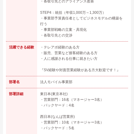
・各取引先とのアライアンス改善
STEP4：統括（年収1,000万～1,300万）
・事業部予算責任者としてビジネスモデルの構築を
行う
・事業部戦略の立案・具現化
・各取引先との交渉
活躍できる経験
・テレアポ経験のある方
・販売、営業など接客経験のある方
・人に感謝される仕事に就きたい方
『SV経験や対面営業経験がある方大歓迎です！』
部署名
法人モバイル事業部
部署詳細
東日本(東京本社)
・営業部門：16名（マネージャー3名）
・バックヤード：4名
西日本(なんば営業所)
・営業部門：10名（マネージャー3名）
・バックヤード：5名