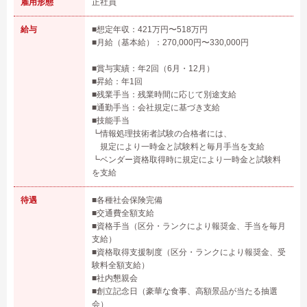
雇用形態
正社員
給与
■想定年収：421万円〜518万円
■月給（基本給）：270,000円〜330,000円
■賞与実績：年2回（6月・12月）
■昇給：年1回
■残業手当：残業時間に応じて別途支給
■通勤手当：会社規定に基づき支給
■技能手当
┗情報処理技術者試験の合格者には、
規定により一時金と試験料と毎月手当を支給
┗ベンダー資格取得時に規定により一時金と試験料
を支給
待遇
■各種社会保険完備
■交通費全額支給
■資格手当（区分・ランクにより報奨金、手当を毎月
支給）
■資格取得支援制度（区分・ランクにより報奨金、受
験料全額支給）
■社内懇親会
■創立記念日（豪華な食事、高額景品が当たる抽選
会）