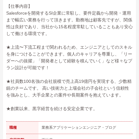
【仕事内容】
Salesforceを開発するSI企業に常駐し、要件定義から開発・運用
まで幅広い業務を行って頂きます。勤務地は顧客先ですが、関係
性は良好であり、当社から15名程度常駐していることもあり安心
して働ける環境です。
★上流〜下流工程まで関われるため、エンジニアとしてのスキル
を身につけることができます。個人のキャリアを尊重し、「リー
ダーへの抜擢」「開発者として経験を積んでいく」など様々なプ
ラン設計が可能です！
★社員数100名強の会社規模で売上高19億円を実現する、少数精
鋭のチームです。 高い技術力と上場会社の子会社という信頼性
を強みとし、大手企業との案件や長期案件を抱えています。
★創業以来、黒字経営を続ける安定企業です。
職種
業務系アプリケーションエンジニア・プログ