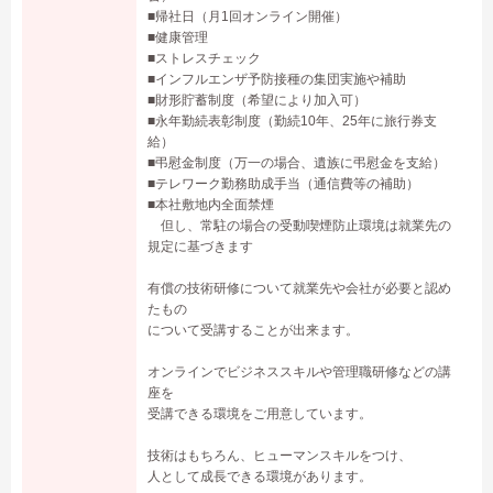
■帰社日（月1回オンライン開催）
■健康管理
■ストレスチェック
■インフルエンザ予防接種の集団実施や補助
■財形貯蓄制度（希望により加入可）
■永年勤続表彰制度（勤続10年、25年に旅行券支
給）
■弔慰金制度（万一の場合、遺族に弔慰金を支給）
■テレワーク勤務助成手当（通信費等の補助）
■本社敷地内全面禁煙
但し、常駐の場合の受動喫煙防止環境は就業先の
規定に基づきます
有償の技術研修について就業先や会社が必要と認め
たもの
について受講することが出来ます。
オンラインでビジネススキルや管理職研修などの講
座を
受講できる環境をご用意しています。
技術はもちろん、ヒューマンスキルをつけ、
人として成長できる環境があります。