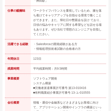
「神田駅」
仕事の醍醐味
ワークライフバランスを重視しているため、腰を落
ち着けてキャリアアップを目指せる環境で働くこと
ができます。また、帰社日や懇親会を設け ており、
日頃の悩みやキャリアに関する希望などを話せる場
もあります。ぜひ当社で理想のエンジニアを目指し
てください。
活躍できる経験
・Salesforceの開発経験がある方
・情報処理技術者試験の合格者の方
年間休日
123日
残業時間
平均残業時間：月9.5時間
事業概要
ソフトウェア開発
システム構築
■労働者派遣事業許可番号 派13-010416
■有料職業紹介事業許可番号 13-ユ-010555
会社概要
情報・通信や金融系などさまざまなお客様に向け
て、アプリケーション開発やインフラの構築といっ