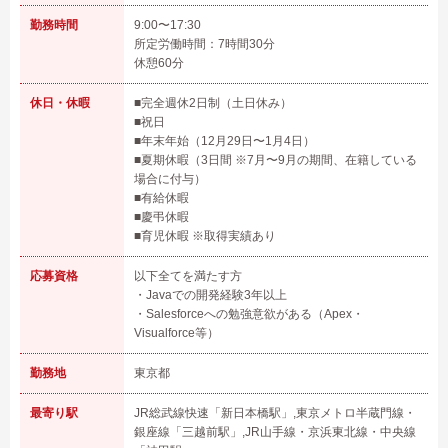
勤務時間
9:00〜17:30
所定労働時間：7時間30分
休憩60分
休日・休暇
■完全週休2日制（土日休み）
■祝日
■年末年始（12月29日〜1月4日）
■夏期休暇（3日間 ※7月〜9月の期間、在籍している
場合に付与）
■有給休暇
■慶弔休暇
■育児休暇 ※取得実績あり
応募資格
以下全てを満たす方
・Javaでの開発経験3年以上
・Salesforceへの勉強意欲がある（Apex・
Visualforce等）
勤務地
東京都
最寄り駅
JR総武線快速「新日本橋駅」,東京メトロ半蔵門線・
銀座線「三越前駅」,JR山手線・京浜東北線・中央線